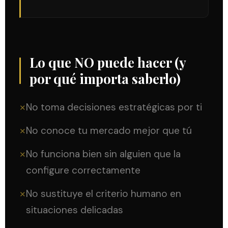
Lo que NO puede hacer (y
por qué importa saberlo)
No toma decisiones estratégicas por ti
✕
No conoce tu mercado mejor que tú
✕
No funciona bien sin alguien que la
✕
configure correctamente
No sustituye el criterio humano en
✕
situaciones delicadas