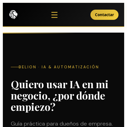
Home
☰
Contactar
Blog
Contacto
BELION · IA & AUTOMATIZACIÓN
Quiero usar IA en mi
negocio, ¿por dónde
empiezo?
Guía práctica para dueños de empresa.